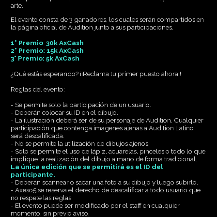
arte.
El evento consta de 3 ganadores, los cuales serán compartidos en
la página oficial de Audition junto a sus participaciones.
1° Premio 30k AxCash
2° Premio: 15k AxCash
3° Premio: 5k AxCash
¿Qué estás esperando? ¡¡Reclama tu primer puesto ahora!!
Reglas del evento:
- Se permite solo la participación de un usuario.
- Deberán colocar su ID en el dibujo.
- La ilustración deberá ser de su personaje de Audition. Cualquier
participación que contenga imagenes ajenas a Audition Latino
será descalificada.
- No se permite la utilización de dibujos ajenos.
- Solo se permite el uso de lápiz, acuarelas, pinceles o todo lo que
implique la realización del dibujo a mano de forma tradicional.
La única edición que se permitirá es el ID del
participante.
-
Deberán scannear o sacar una foto a su dibujo y luego subirlo.
- Axeso5 se reserva el derecho de descalificar a todo usuario que
no respete las reglas.
- El evento puede ser modificado por el staff en cualquier
momento, sin previo aviso.