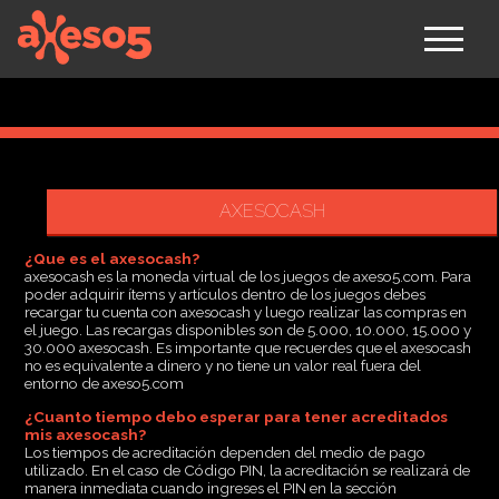
axeso5
AXESOCASH
¿Que es el axesocash?
axesocash es la moneda virtual de los juegos de axeso5.com. Para
poder adquirir ítems y artículos dentro de los juegos debes
recargar tu cuenta con axesocash y luego realizar las compras en
el juego. Las recargas disponibles son de 5.000, 10.000, 15.000 y
30.000 axesocash. Es importante que recuerdes que el axesocash
no es equivalente a dinero y no tiene un valor real fuera del
entorno de axeso5.com
¿Cuanto tiempo debo esperar para tener acreditados
mis axesocash?
Los tiempos de acreditación dependen del medio de pago
utilizado. En el caso de Código PIN, la acreditación se realizará de
manera inmediata cuando ingreses el PIN en la sección