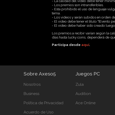
- La calidad del video debe tener míni
- Los premios son intransferibles.
- Esta prohibido el uso de lenguaje vulg
tema.
- Los videos y serán subidos en orden d
- El video debe tener el titulo "[Evento
- El video debe haber sido creado luego 
Los premios a recibir varían según la c
días hasta lucky coins, dependerá de que
Participa desde
aquí
.
Sobre Axeso5
Juegos PC
Nosotros
Zula
Business
Audition
Política de Privacidad
Ace Online
Acuerdo de Uso