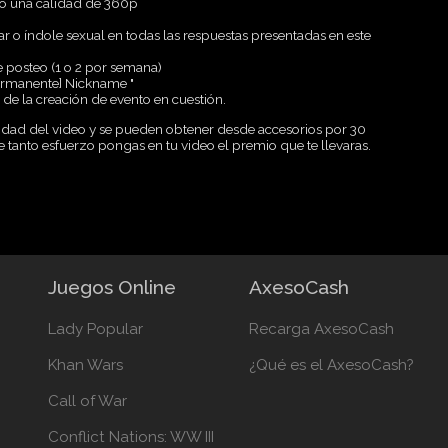
mo una calidad de 360p
ar o índole sexual en todas las respuestas presentadas en este
e posteo (1 o 2 por semana)
 permanente] Nickname "
de la creación de evento en cuestión.
alidad del video y se pueden obtener desde accesorios por 30
 tanto esfuerzo pongas en tu video el premio que te llevaras.
Juegos Online
AxesoCash
Lady Popular
Recarga AxesoCash
Khan Wars
¿Qué es el AxesoCash?
Call of War
Conflict Nations: WW III