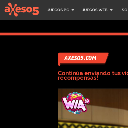
axeso5
JUEGOS PC
JUEGOS WEB
SO
Continúa enviando tus vi
recompensas!