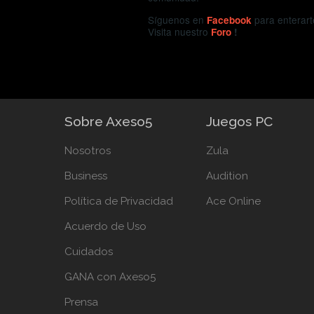
Síguenos en
para enterart
Facebook
Visita nuestro
Foro
!
Sobre Axeso5
Juegos PC
Nosotros
Zula
Business
Audition
Política de Privacidad
Ace Online
Acuerdo de Uso
Cuidados
GANA con Axeso5
Prensa