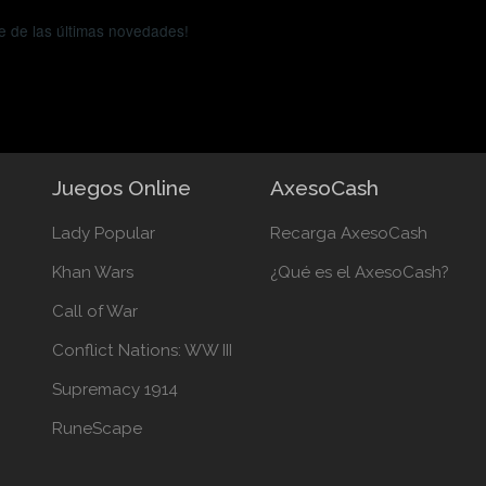
e de las últimas novedades!
Juegos Online
AxesoCash
Lady Popular
Recarga AxesoCash
Khan Wars
¿Qué es el AxesoCash?
Call of War
Conflict Nations: WW III
Supremacy 1914
RuneScape