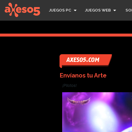
axeso5
JUEGOS PC
JUEGOS WEB
SO
Envíanos tu Arte
¡Pilotos!