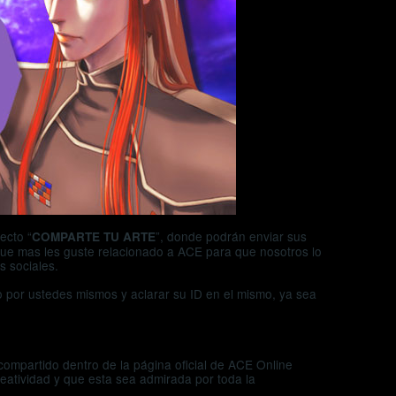
ecto “
”, donde podrán enviar sus
COMPARTE TU ARTE
 que mas les guste relacionado a ACE para que nosotros lo
s sociales.
 por ustedes mismos y aclarar su ID en el mismo, ya sea
 compartido dentro de la página oficial de ACE Online
eatividad y que esta sea admirada por toda la