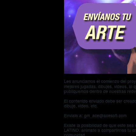
Les anunciamos el comienzo del proy
mejores jugadas, dibujos, videos, lo
publiquemos dentro de nuestras rede
El contenido enviado debe ser creado
dibujo, video, etc.
Envialo a:
gm_ace@axeso5.com
Existe la posibilidad de que este sea
LATINO, animate a compartirnos tu cr
comunidad.