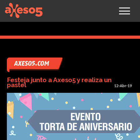
axeso5
Festeja junto a Axeso5 y realiza un
pastel
12-Abr-19