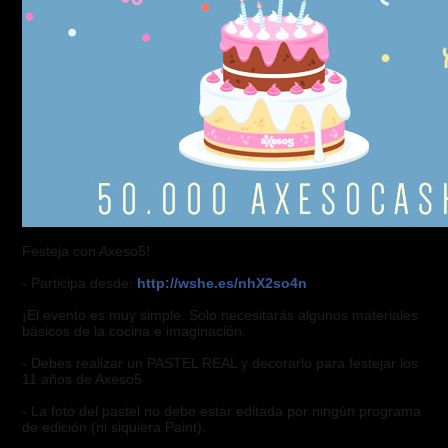
Festeja con Axeso5!
- Participa desde:
http://wshe.es/nhX2so4n
¡El evento es muy simple. Solo necesitarás algunos materiales
básicos de la cocina e imaginación.
- Debes realizar un PASTEL REAL y decorarlo para festejar los
11 años de Axeso5
- La foto del pastel no debe estar editada por ningún programa
de edición (ni siquiera Paint).