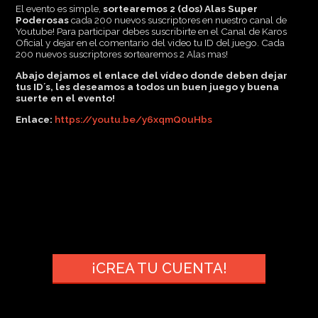
El evento es simple,
sortearemos 2 (dos) Alas Super
Poderosas
cada 200 nuevos suscriptores en nuestro canal de
Youtube! Para participar debes suscribirte en el Canal de Karos
Oficial y dejar en el comentario del video tu ID del juego. Cada
200 nuevos suscriptores sortearemos 2 Alas mas!
Abajo dejamos el enlace del vídeo donde deben dejar
tus ID´s, les deseamos a todos un buen juego y buena
suerte en el evento!
Enlace:
https://youtu.be/
y6xqmQ0uHbs
¡CREA TU CUENTA!