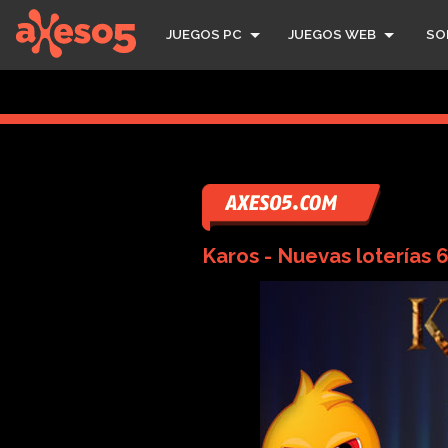
axeso5
JUEGOS PC
JUEGOS WEB
SO
Karos - Nuevas loterías 