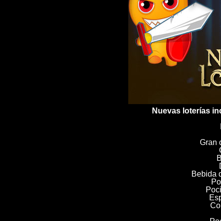
Nuevas loterías i
Gran 
B
Bebida 
Po
Poci
Esp
Co