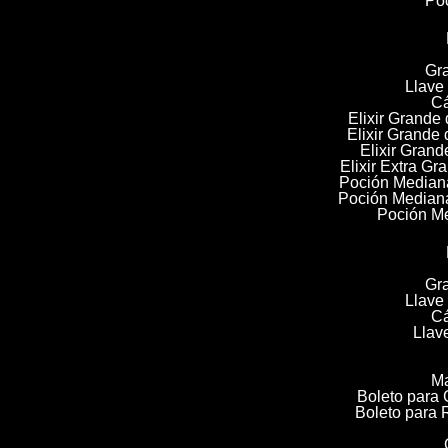
Poc
Gra
Llave
Cá
Elixir Grande
Elixir Grande
Elixir Gran
Elixir Extra G
Poción Median
Poción Median
Poción M
Gra
Llave
Cá
Llav
Ma
Boleto para
Boleto para 