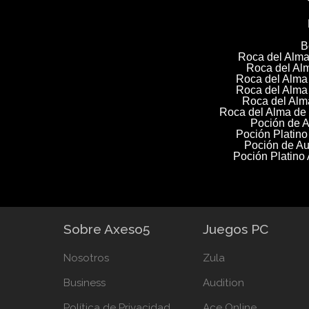
B
Roca del Alma
Roca del Alm
Roca del Alma 
Roca del Alma
Roca del Alma
Roca del Alma de e
Poción de A
Poción Platino
Poción de Au
Poción Platino
Sobre Axeso5
Juegos PC
Nosotros
Zula
Business
Audition
Política de Privacidad
Ace Online