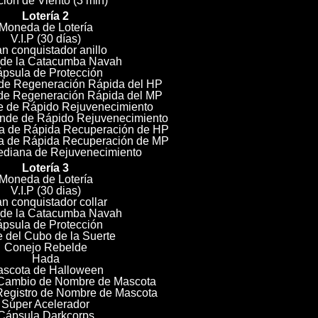
ión de Viento (3 min)
Lotería 2
Moneda de Lotería
V.I.P (30 días)
n conquistador anillo
 de la Catacumba Navah
psula de Protección
 de Regeneración Rápida del HP
 de Regeneración Rápida del MP
de de Rápido Rejuvenecimiento
rande de Rápido Rejuvenecimiento
a de Rápida Recuperación de HP
a de Rápida Recuperación de MP
ediana de Rejuvenecimiento
Lotería 3
Moneda de Lotería
V.I.P (30 dias)
n conquistador collar
 de la Catacumba Navah
psula de Protección
e del Cubo de la Suerte
Conejo Rebelde
Hada
scota de Halloween
 Cambio de Nombre de Mascota
Registro de Nombre de Mascota
Súper Acelerador
Cápsula Darkcorps