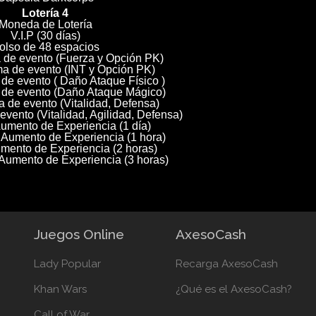
Lotería 4
Moneda de Lotería
V.I.P (30 días)
olso de 48 espacios
 de evento (Fuerza y Opción PK)
a de evento (INT y Opción PK)
de evento ( Daño Ataque Físico )
 de evento (Daño Ataque Mágico)
 de evento (Vitalidad, Defensa)
vento (Vitalidad, Agilidad, Defensa)
umento de Experiencia (1 día)
 Aumento de Experiencia (1 hora)
mento de Experiencia (2 horas)
 Aumento de Experiencia (3 horas)
Juegos Online
AxesoCash
Lady Popular
Recarga AxesoCash
Khan Wars
¿Qué es el AxesoCash?
Call of War