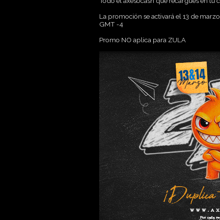
Todo el axesocash que recargues en tu 
La promoción se activará el 13 de marzo 
GMT -4
Promo NO aplica para ZULA