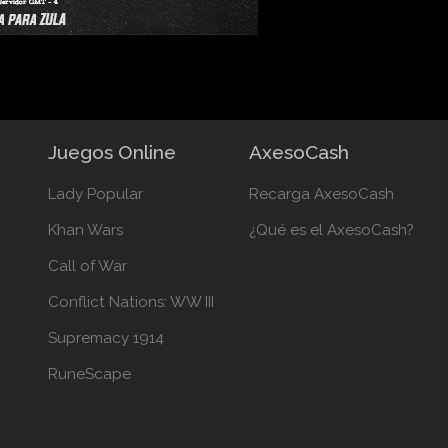
Juegos Online
AxesoCash
Lady Popular
Recarga AxesoCash
Khan Wars
¿Qué es el AxesoCash?
Call of War
Conflict Nations: WW III
Supremacy 1914
RuneScape