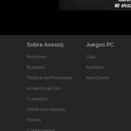
Sobre Axeso5
Juegos PC
Nosotros
Zula
Business
Audition
Política de Privacidad
Ace Online
Acuerdo de Uso
Cuidados
GANA con Axeso5
Prensa
Contáctenos