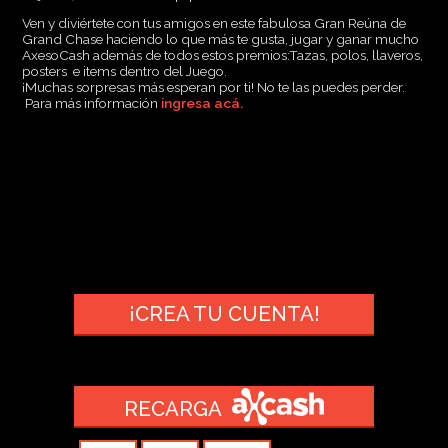
Ven y diviértete con tus amigos en este fabulosa Gran Reúna de
Grand Chase haciendo lo que más te gusta, jugar y ganar mucho
AxesoCash además de todos estos premios:Tazas, polos, llaveros,
posters e items dentro del Juego.
¡Muchas sorpresas más esperan por ti! No te las puedes perder.
Para más información
ingresa acá.
¡CREA TU CUENTA!
RECARGA