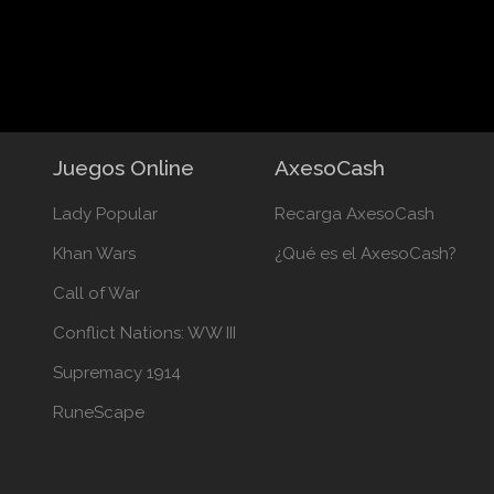
Juegos Online
AxesoCash
Lady Popular
Recarga AxesoCash
Khan Wars
¿Qué es el AxesoCash?
Call of War
Conflict Nations: WW III
Supremacy 1914
RuneScape