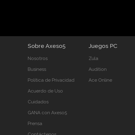
Sobre Axeso5
Juegos PC
Nosotros
Zula
Business
Audition
Política de Privacidad
Ace Online
Acuerdo de Uso
Cuidados
GANA con Axeso5
Prensa
Contáctenos