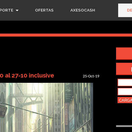
PORTE
OFERTAS
AXESOCASH
D
 al 27-10 inclusive
25-Oct-19