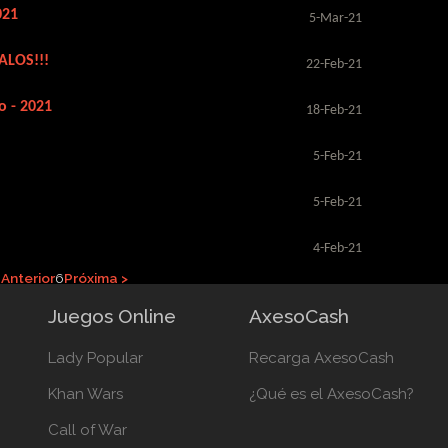
021
5-Mar-21
ALOS!!!
22-Feb-21
o - 2021
18-Feb-21
5-Feb-21
5-Feb-21
4-Feb-21
 Anterior
6
Próxima >
Juegos Online
AxesoCash
Lady Popular
Recarga AxesoCash
Khan Wars
¿Qué es el AxesoCash?
Call of War