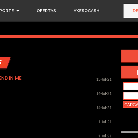
PORTE
OFERTAS
AXESOCASH
D
END IN ME
15-Jul-21
14-Jul-21
14-Jul-21
1-Jul-21
1-Jul-21